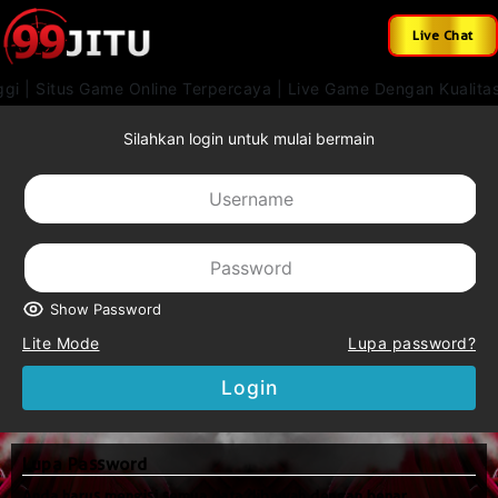
Live Chat
 | Situs Game Online Terpercaya | Live Game Dengan Kualitas 
Silahkan login untuk mulai bermain
Show Password
Lite Mode
Lupa password?
Login
Lupa Password
Anda harus mengisi semua data dibawah dengan benar.